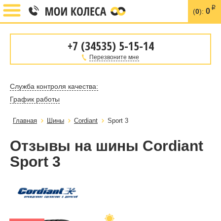
i
0
(
0
):
+7 (34535) 5-15-14
Перезвоните мне
Служба контроля качества:
График работы
Главная
Шины
Cordiant
Sport 3
Отзывы на шины Cordiant
Sport 3