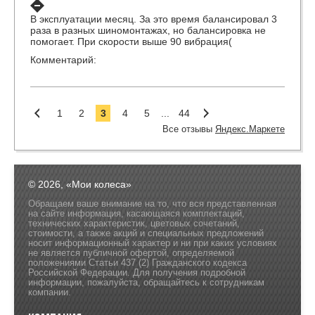
В эксплуатации месяц. За это время балансировал 3
раза в разных шиномонтажах, но балансировка не
помогает. При скорости выше 90 вибрация(
Комментарий:
1
2
3
4
5
...
44
Все отзывы
Яндекс.Маркете
© 2026, «Мои колеса»
Обращаем ваше внимание на то, что вся представленная
на сайте информация, касающаяся комплектаций,
технических характеристик, цветовых сочетаний,
стоимости, а также акций и специальных предложений
носит информационный характер и ни при каких условиях
не является публичной офертой, определяемой
положениями Статьи 437 (2) Гражданского кодекса
Российской Федерации. Для получения подробной
информации, пожалуйста, обращайтесь к сотрудникам
компании.