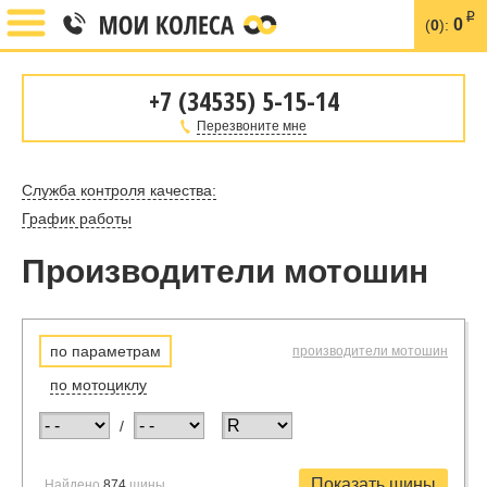
i
0
(
0
):
+7 (34535) 5-15-14
Перезвоните мне
Служба контроля качества:
График работы
Производители мотошин
по параметрам
производители мотошин
по мотоциклу
/
Найдено
874
шины