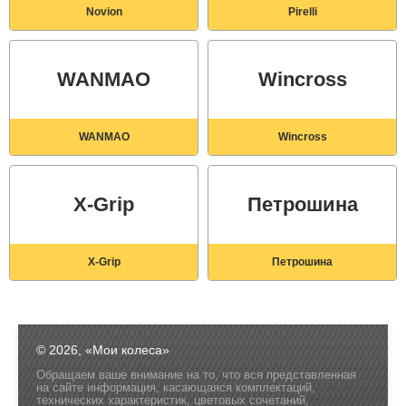
Novion
Pirelli
WANMAO
Wincross
WANMAO
Wincross
X-Grip
Петрошина
X-Grip
Петрошина
© 2026, «Мои колеса»
Обращаем ваше внимание на то, что вся представленная
на сайте информация, касающаяся комплектаций,
технических характеристик, цветовых сочетаний,