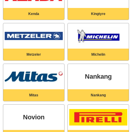
Kenda
Kingtyre
Metzeler
Michelin
Nankang
Mitas
Nankang
Novion