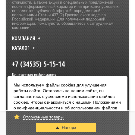
стоимости, а также акций и специальных предложений
носит информационный характер и ни при каких условиях
не является публичной офертой, определяемой
положениями Статьи 437 (2) Гражданского кодекса
Российской Федерации. Для получения подробной
информации, пожалуйста, обращайтесь к сотрудникам
компании.
КОМПАНИЯ
КАТАЛОГ
+7 (34535) 5-15-14
Контактная информация
Мы используем файлы cookies для улучшения
Политика в отношении обработки персональных данных
Разработка сайта –
Olive Design
работы сайта. Оставаясь на нашем сайте, вы
соглашаетесь с условиями использования файлов
cookies. Чтобы ознакомиться с нашими Положениями
Оплата:
о конфиденциальности и об использовании файлов
cookie,
нажмите здесь
.
Отложенные товары
Я согласен
Наверх