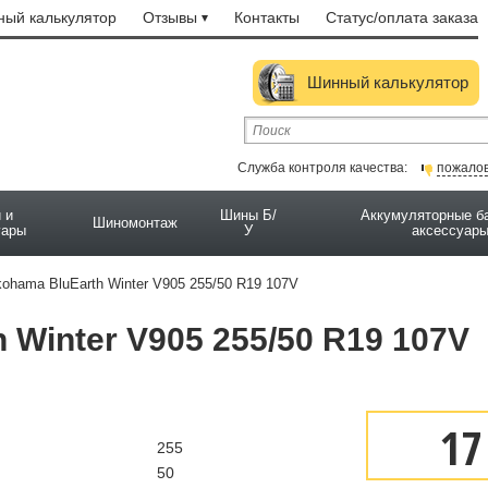
ый калькулятор
Отзывы
Контакты
Статус/оплата заказа
Шинный калькулятор
Служба контроля качества:
пожало
 и
Шины Б/
Аккумуляторные б
Шиномонтаж
уары
У
аксессуар
ohama BluEarth Winter V905 255/50 R19 107V
Winter V905 255/50 R19 107V
17
255
50