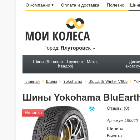
О компании
Оплата и доставка
Полезно
Шинн
Город:
Ялуторовск
Шины (Легковые, Грузовые, Мото,
Диски
Квадро)
аксесс
Главная
Шины
Yokohama
BluEarth Winter V905
Yok
Шины Yokohama BluEarth 
Отзывы (
0
)
Новинка
Артикул: 180660
Ширина
Высота