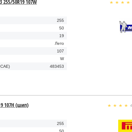
 3 255/50R19 107W
255
50
19
Лето
107
W
(CAE)
483453
R19 107H (шип)
255
50