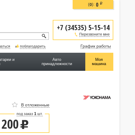
0
i
(
):
0
+7 (34535) 5-15-14
Перезвоните мне
График работы
ваться
поблагодарить
атареи и
Авто
Моя
ы
принадлежности
машина
В отложенные
1
под заказ
шт.
 200
u