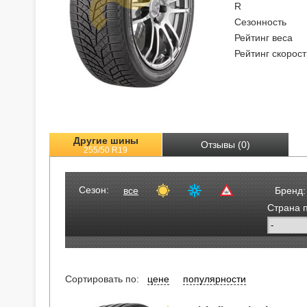
R
Сезонность
Рейтинг веса
Рейтинг скорост
Другие шины
Отзывы (0)
255/50 R19
Сезон:
все
Бренд:
Страна 
Сортировать по:
цене
популярности