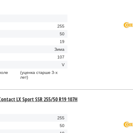
255
50
19
Зима
107
V
поле
(уценка старше 3-х
лет)
ontact LX Sport SSR 255/50 R19 107H
255
50