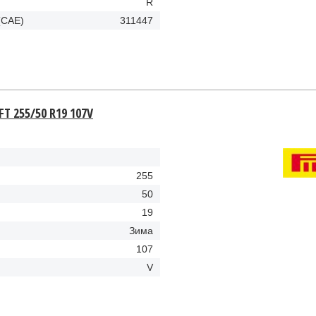
R
(CAE)
311447
RFT 255/50 R19 107V
255
50
19
Зима
107
V