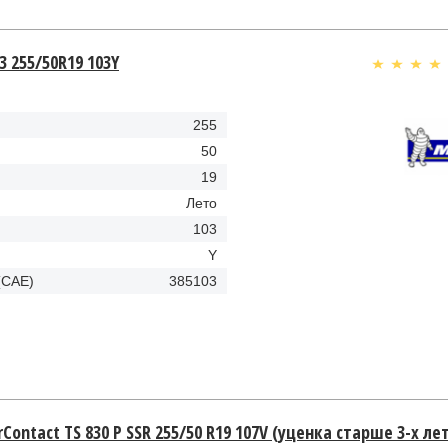
 3 255/50R19 103Y
255
50
19
Лето
103
Y
(CAE)
385103
rContact TS 830 P SSR 255/50 R19 107V (уценка старше 3-х ле