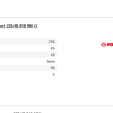
rt 235/45 R18 98V ()
235
45
18
Зима
98
V