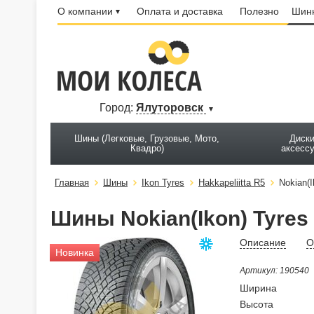
О компании
Оплата и доставка
Полезно
Шинн
Город:
Ялуторовск
Шины (Легковые, Грузовые, Мото,
Диски
Квадро)
аксесс
Главная
Шины
Ikon Tyres
Hakkapeliitta R5
Nokian(I
Шины Nokian(Ikon) Tyres 
Описание
О
Новинка
Артикул: 190540
Ширина
Высота