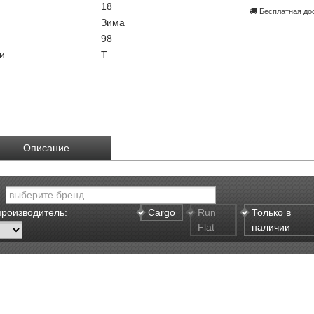
18
🚚 Бесплатная до
Зима
98
и
T
Описание
производитель:
Cargo
Run
Только в
Flat
наличии