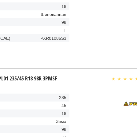
18
Шипованная
98
T
(CAE)
PXR01085S3
PL01 235/45 R18 98R 3PMSF
235
45
18
Зима
98