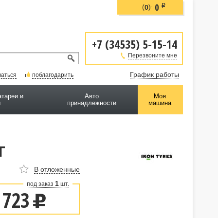
0
i
(
):
0
+7 (34535) 5-15-14
Перезвоните мне
График работы
ваться
поблагодарить
атареи и
Авто
Моя
ы
принадлежности
машина
T
В отложенные
1
под заказ
шт.
 723
u