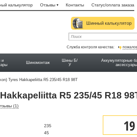
ый калькулятор
Отзывы
Контакты
Статус/оплата заказа
Шинный калькулятор
Служба контроля качества:
пожало
 и
Шины Б/
Аккумуляторные б
Шиномонтаж
уары
У
аксессуар
kon) Tyres Hakkapeliitta R5 235/45 R18 98T
Hakkapeliitta R5 235/45 R18 98
тзывы (
1
)
19
235
45