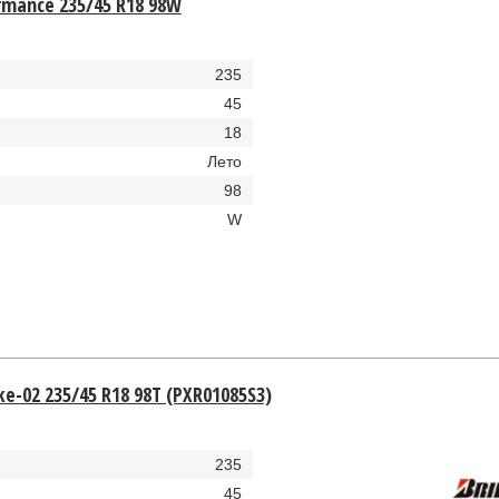
ormance 235/45 R18 98W
235
45
18
Лето
98
W
ke-02 235/45 R18 98T (PXR01085S3)
235
45