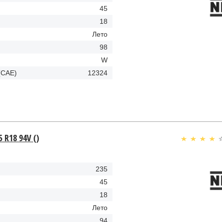
45
18
Лето
98
W
(CAE)
12324
 R18 94V ()
235
45
18
Лето
94