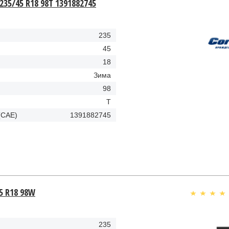
 235/45 R18 98T 1391882745
235
45
18
Зима
98
T
(CAE)
1391882745
5 R18 98W
235