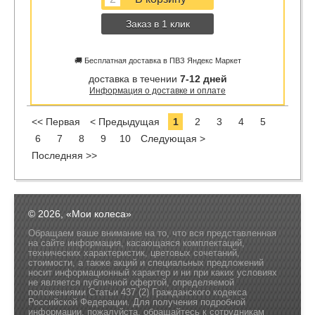
Заказ в 1 клик
🚚 Бесплатная доставка в ПВЗ Яндекс Маркет
доставка в течении
7-12 дней
Информация о доставке и оплате
<< Первая
< Предыдущая
1
2
3
4
5
6
7
8
9
10
Следующая >
Последняя >>
© 2026, «Мои колеса»
Обращаем ваше внимание на то, что вся представленная
на сайте информация, касающаяся комплектаций,
технических характеристик, цветовых сочетаний,
стоимости, а также акций и специальных предложений
носит информационный характер и ни при каких условиях
не является публичной офертой, определяемой
положениями Статьи 437 (2) Гражданского кодекса
Российской Федерации. Для получения подробной
информации, пожалуйста, обращайтесь к сотрудникам