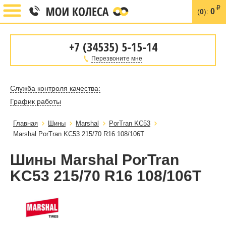
i
0
(
0
):
+7 (34535) 5-15-14
Перезвоните мне
Служба контроля качества:
График работы
Главная
Шины
Marshal
PorTran KC53
Marshal PorTran KC53 215/70 R16 108/106T
Шины Marshal PorTran
KC53 215/70 R16 108/106T