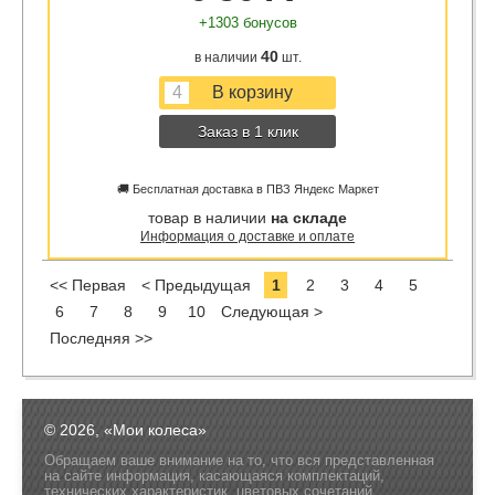
+1303 бонусов
40
в наличии
шт.
Заказ в 1 клик
🚚 Бесплатная доставка в ПВЗ Яндекс Маркет
товар в наличии
на складе
Информация о доставке и оплате
<< Первая
< Предыдущая
1
2
3
4
5
6
7
8
9
10
Следующая >
Последняя >>
© 2026, «Мои колеса»
Обращаем ваше внимание на то, что вся представленная
на сайте информация, касающаяся комплектаций,
технических характеристик, цветовых сочетаний,