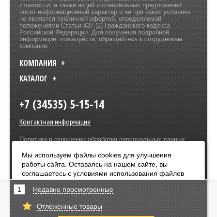
стоимости, а также акций и специальных предложений
носит информационный характер и ни при каких условиях
не является публичной офертой, определяемой
положениями Статьи 437 (2) Гражданского кодекса
Российской Федерации. Для получения подробной
информации, пожалуйста, обращайтесь к сотрудникам
компании.
КОМПАНИЯ
КАТАЛОГ
+7 (34535) 5-15-14
Контактная информация
Политика в отношении обработки персональных данных
Разработка сайта –
Olive Design
Мы используем файлы cookies для улучшения
работы сайта. Оставаясь на нашем сайте, вы
Оплата:
соглашаетесь с условиями использования файлов
cookies. Чтобы ознакомиться с нашими Положениями
1
Недавно просмотренные
о конфиденциальности и об использовании файлов
cookie,
нажмите здесь
.
Отложенные товары
Я согласен