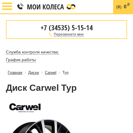
i
0
(
0
):
+7 (34535) 5-15-14
Перезвоните мне
Служба контроля качества:
График работы
Главная
Диски
Carwel
Тур
Диск Carwel Тур