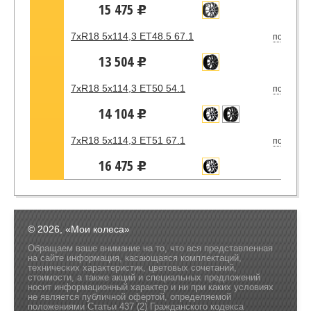
15 475
u
7xR18 5x114,3 ET48.5 67.1
под зака
13 504
u
7xR18 5x114,3 ET50 54.1
под зака
14 104
u
7xR18 5x114,3 ET51 67.1
под зака
16 475
u
© 2026, «Мои колеса»
Обращаем ваше внимание на то, что вся представленная
на сайте информация, касающаяся комплектаций,
технических характеристик, цветовых сочетаний,
стоимости, а также акций и специальных предложений
носит информационный характер и ни при каких условиях
не является публичной офертой, определяемой
положениями Статьи 437 (2) Гражданского кодекса